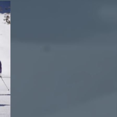
2241
vouche