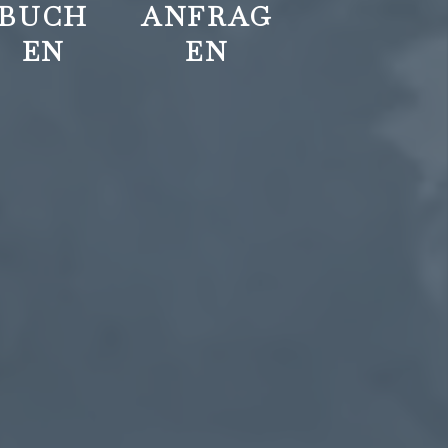
BUCH
ANFRAG
EN
EN
+43
reservierung@hotel-
Impressions
Gifts
5226
kindl.at
and