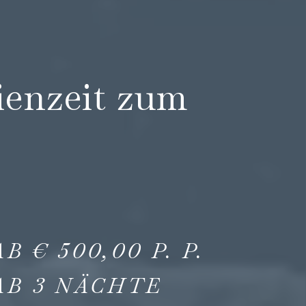
ienzeit zum
AB
€
500,00
P. P.
AB
3
NÄCHTE