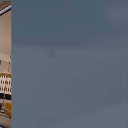
2241
vouche