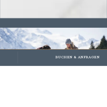
Impressions
Gifts and vouchers
BUCHEN
& ANFRAGEN
STUBAITAL
47.10479, 11.29584