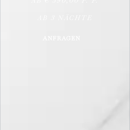
AB
€
590,00
P. P.
AB
3
NÄCHTE
ANFRAGEN