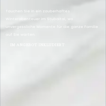
Tauchen Sie in ein zauberhaftes
Winterabenteuer im Stubaital, wo
unvergessliche Momente für die ganze Familie
auf Sie warten.
IM ANGEBOT INKLUDIERT