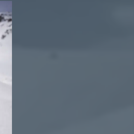
2241
vouche