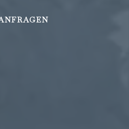
ANFRAGEN
+43
reservierung@hotel-
Impressions
Gifts
5226
kindl.at
and