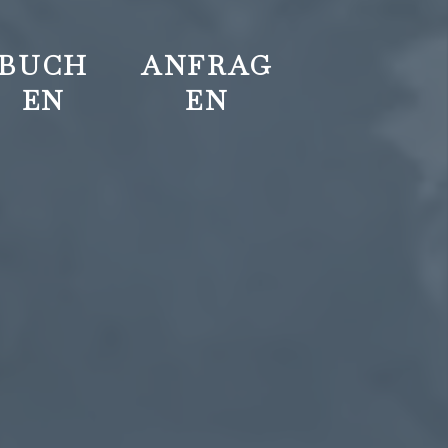
BUCH
ANFRAG
EN
EN
+43
reservierung@hotel-
Impressions
Gifts
5226
kindl.at
and