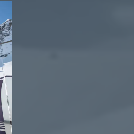
2241
vouche