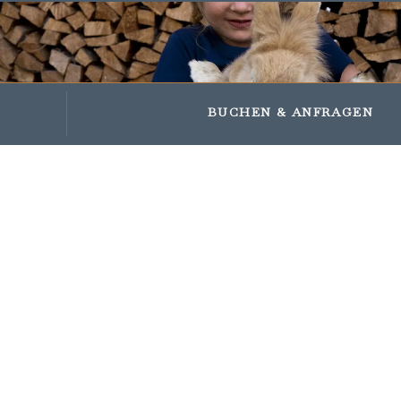
Impressions
Gifts and vouchers
BUCHEN
& ANFRAGEN
STUBAITAL
47.10479, 11.29584
Details für dieses Urlaubsangebot
Das erwartet Sie