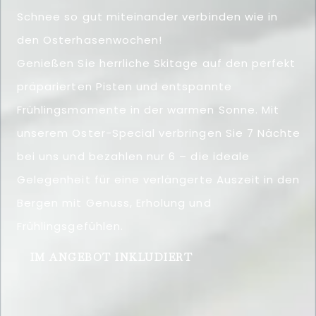
Schnee so gut miteinander verbinden wie in
den Osterhasenwochen!
Genießen Sie herrliche Skitage auf den perfekt
präparierten Pisten und entspannte
Frühlingsmomente in der warmen Sonne. Mit
unserem Oster-Special verbringen Sie 7 Nächte
bei uns und bezahlen nur 6 – die ideale
Gelegenheit für eine verlängerte Auszeit in den
Bergen mit Genuss, Erholung und
Frühlingsgefühlen.
IM ANGEBOT INKLUDIERT