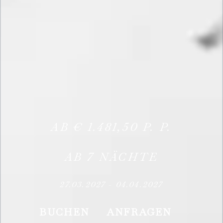
AB
€
1.481,50
P. P.
AB
7
NÄCHTE
27.03.2027
-
04.04.2027
BUCHEN
ANFRAGEN