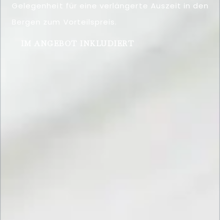
Gelegenheit für eine verlängerte Auszeit in den
Bergen zum Vorteilspreis.
IM ANGEBOT INKLUDIERT