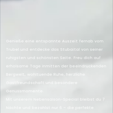
Genieße eine entspannte Auszeit fernab vom
Trubel und entdecke das Stubaital von seiner
ruhigsten und schönsten Seite. Freu dich auf
erholsame Tage inmitten der beeindruckenden
Bergwelt, wohltuende Ruhe, herzliche
Gastfreundschaft und besondere
Genussmomente.
Mit unserem Nebensaison-Special bleibst du 7
Nächte und bezahlst nur 6 – die perfekte