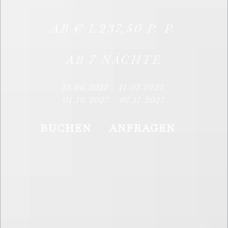
AB
€
1.237,50
P. P.
AB
7
NÄCHTE
25.06.2027
-
11.07.2027
,
01.10.2027
-
07.11.2027
BUCHEN
ANFRAGEN