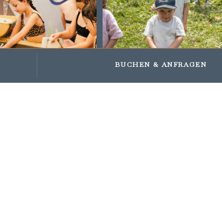
Impressions
Gifts and vouchers
BUCHEN
& ANFRAGEN
GEMEINSAME
ERINNERUNGEN
KANN UNS
NIEMAND