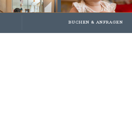
Impressions
Gifts and vouchers
BUCHEN
& ANFRAGEN
KINDER
MACHEN
NICHT DAS,
WAS WIR
SAGEN,
SONDERN