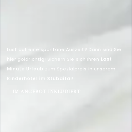
Lust auf eine spontane Auszeit? Dann sind Sie
hier goldrichtig! Sichern Sie sich Ihren
Last
Minute Urlaub
zum Spezialpreis in unserem
Kinderhotel im Stubaital
!
IM ANGEBOT INKLUDIERT