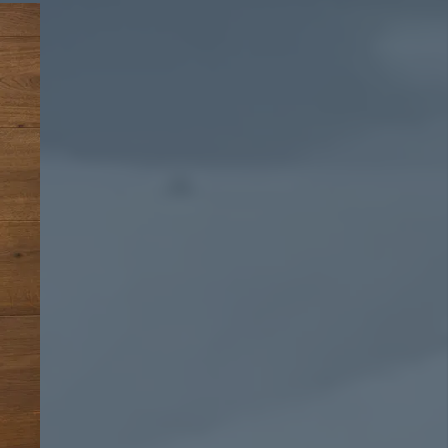
2241
vouche