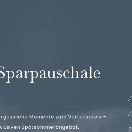
n
 Sparpauschale
ergessliche Momente zum Vorteilspreis –
klusiven Spätsommerangebot.
2