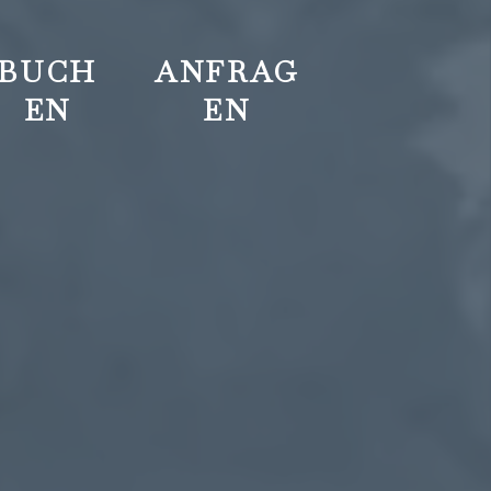
BUCH
ANFRAG
EN
EN
+43
reservierung@hotel-
Impressions
Gifts
5226
kindl.at
and